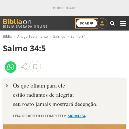
❤️
DOAR
BÍBLIA SAGRADA ONLINE
M
Bíblia
Antigo Testamento
Salmos
Salmo 34
ANTIGO TESTAMENTO
Salmo 34:5
NOVO TESTAMENTO
VERSÍCULOS
VERSÍCULO DO DIA
Os que olham para ele
5
estão radiantes de alegria;
PALAVRA DO DIA
seu rosto jamais mostrará decepção.
SALMO DO DIA
LEIA O CAPÍTULO COMPLETO:
SALMO 34
DEVOCIONAL DIÁRIO