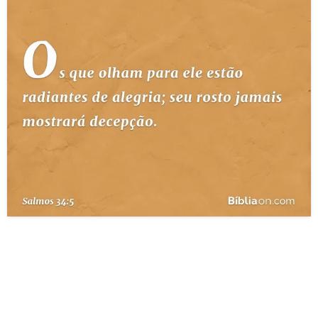
10 MANDAMENTOS
ESTUDOS BÍBLICOS
ESBOÇOS DE PREGAÇÃO
TEMAS
PERGUNTE À BÍBLIA
IA
TERMO BÍBLICO
JOGOS
QUEM SOMOS
LOJA BÍBLIAON