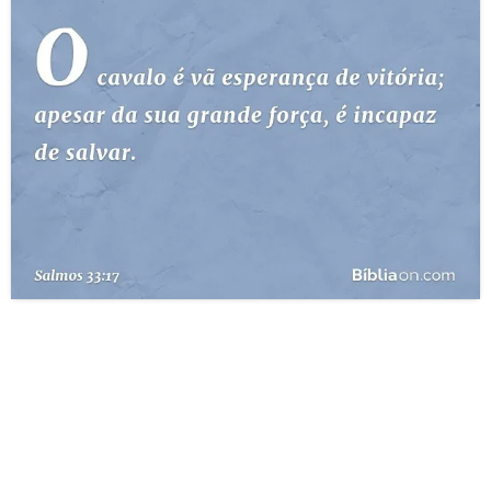
10 MANDAMENTOS
ESTUDOS BÍBLICOS
ESBOÇOS DE PREGAÇÃO
TEMAS
PERGUNTE À BÍBLIA
IA
TERMO BÍBLICO
JOGOS
QUEM SOMOS
LOJA BÍBLIAON