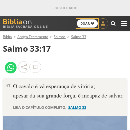
❤️
DOAR
BÍBLIA SAGRADA ONLINE
M
Bíblia
Antigo Testamento
Salmos
Salmo 33
ANTIGO TESTAMENTO
Salmo 33:17
NOVO TESTAMENTO
VERSÍCULOS
VERSÍCULO DO DIA
O cavalo é vã esperança de vitória;
17
apesar da sua grande força, é incapaz de salvar.
PALAVRA DO DIA
LEIA O CAPÍTULO COMPLETO:
SALMO 33
SALMO DO DIA
DEVOCIONAL DIÁRIO