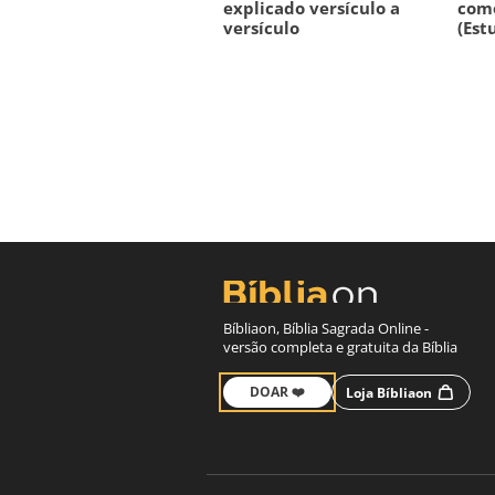
explicado versículo a
com
versículo
(Est
Bíbliaon, Bíblia Sagrada Online -
versão completa e gratuita da Bíblia
DOAR ❤️
Loja Bíbliaon