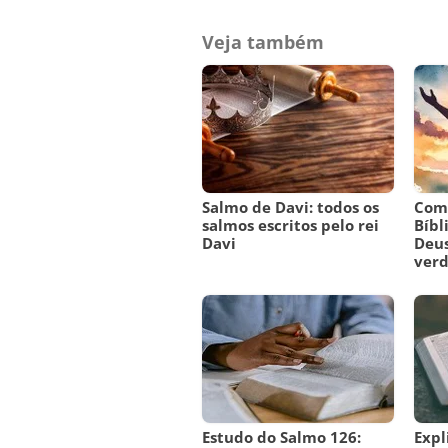
Veja também
Salmo de Davi: todos os
Como
salmos escritos pelo rei
Bíbl
Davi
Deus
verd
Estudo do Salmo 126:
Expl