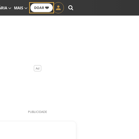
❤️
ÁRIA
MAIS
DOAR