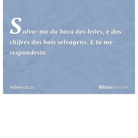
10 MANDAMENTOS
ESTUDOS BÍBLICOS
ESBOÇOS DE PREGAÇÃO
TEMAS
PERGUNTE À BÍBLIA
IA
TERMO BÍBLICO
JOGOS
QUEM SOMOS
LOJA BÍBLIAON