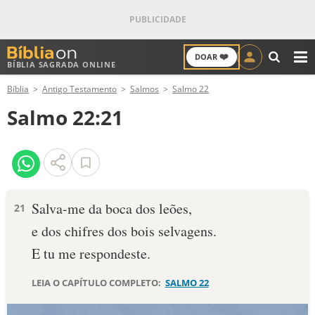
❤️
DOAR
BÍBLIA SAGRADA ONLINE
M
Bíblia
Antigo Testamento
Salmos
Salmo 22
ANTIGO TESTAMENTO
Salmo 22:21
NOVO TESTAMENTO
VERSÍCULOS
VERSÍCULO DO DIA
Salva-me da boca dos leões,
21
e dos chifres dos bois selvagens.
PALAVRA DO DIA
E tu me respondeste.
SALMO DO DIA
LEIA O CAPÍTULO COMPLETO:
SALMO 22
DEVOCIONAL DIÁRIO