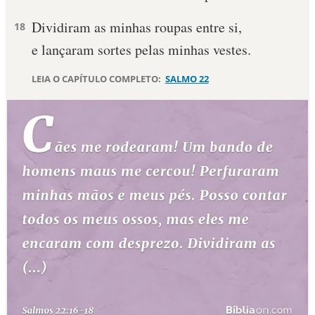
Dividiram as minhas roupas entre si,
10 MANDAMENTOS
18
e lançaram sortes pelas minhas vestes.
ESTUDOS BÍBLICOS
LEIA O CAPÍTULO COMPLETO:
SALMO 22
ESBOÇOS DE PREGAÇÃO
TEMAS
PERGUNTE À BÍBLIA
IA
TERMO BÍBLICO
JOGOS
QUEM SOMOS
LOJA BÍBLIAON