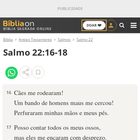
❤️
DOAR
BÍBLIA SAGRADA ONLINE
M
Bíblia
Antigo Testamento
Salmos
Salmo 22
ANTIGO TESTAMENTO
Salmo 22:16-18
NOVO TESTAMENTO
VERSÍCULOS
VERSÍCULO DO DIA
Cães me rodearam!
16
Um bando de homens maus me cercou!
PALAVRA DO DIA
Perfuraram minhas mãos e meus pés.
SALMO DO DIA
Posso contar todos os meus ossos,
17
DEVOCIONAL DIÁRIO
mas eles me encaram com desprezo.