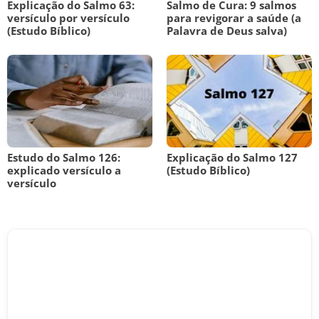
Explicação do Salmo 63:
Salmo de Cura: 9 salmos
versículo por versículo
para revigorar a saúde (a
(Estudo Bíblico)
Palavra de Deus salva)
Estudo do Salmo 126:
Explicação do Salmo 127
explicado versículo a
(Estudo Bíblico)
versículo