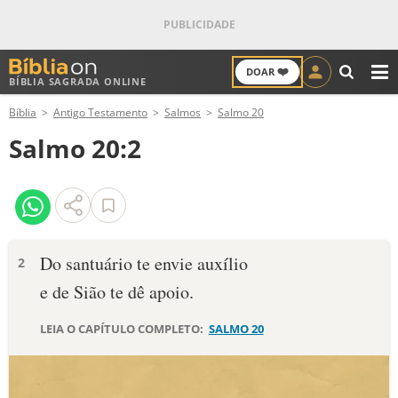
❤️
DOAR
BÍBLIA SAGRADA ONLINE
M
Bíblia
Antigo Testamento
Salmos
Salmo 20
ANTIGO TESTAMENTO
Salmo 20:2
NOVO TESTAMENTO
VERSÍCULOS
VERSÍCULO DO DIA
Do santuário te envie auxílio
2
e de Sião te dê apoio.
PALAVRA DO DIA
LEIA O CAPÍTULO COMPLETO:
SALMO 20
SALMO DO DIA
DEVOCIONAL DIÁRIO