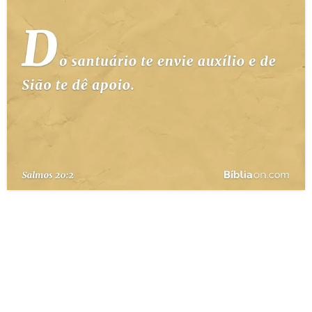
10 MANDAMENTOS
ESTUDOS BÍBLICOS
ESBOÇOS DE PREGAÇÃO
TEMAS
PERGUNTE À BÍBLIA
IA
TERMO BÍBLICO
JOGOS
QUEM SOMOS
LOJA BÍBLIAON