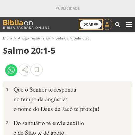
❤️
DOAR
BÍBLIA SAGRADA ONLINE
M
Bíblia
Antigo Testamento
Salmos
Salmo 20
ANTIGO TESTAMENTO
Salmo 20:1-5
NOVO TESTAMENTO
VERSÍCULOS
VERSÍCULO DO DIA
Que o Senhor te responda
1
no tempo da angústia;
PALAVRA DO DIA
o nome do Deus de Jacó te proteja!
SALMO DO DIA
Do santuário te envie auxílio
2
DEVOCIONAL DIÁRIO
e de Sião te dê apoio.