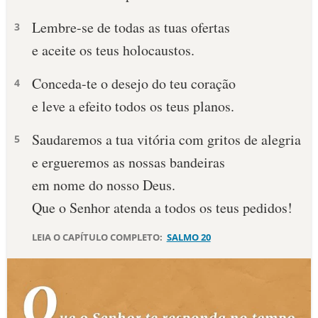
Lembre-se de todas as tuas ofertas
10 MANDAMENTOS
3
e aceite os teus holocaustos.
ESTUDOS BÍBLICOS
Conceda-te o desejo do teu coração
4
ESBOÇOS DE PREGAÇÃO
e leve a efeito todos os teus planos.
TEMAS
Saudaremos a tua vitória com gritos de alegria
5
e ergueremos as nossas bandeiras
PERGUNTE À BÍBLIA
IA
em nome do nosso Deus.
Que o Senhor atenda a todos os teus pedidos!
TERMO BÍBLICO
JOGOS
LEIA O CAPÍTULO COMPLETO:
SALMO 20
QUEM SOMOS
LOJA BÍBLIAON