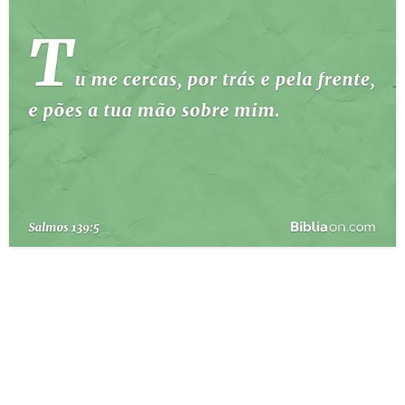
10 MANDAMENTOS
ESTUDOS BÍBLICOS
ESBOÇOS DE PREGAÇÃO
TEMAS
PERGUNTE À BÍBLIA
IA
TERMO BÍBLICO
JOGOS
QUEM SOMOS
LOJA BÍBLIAON