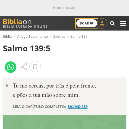
❤️
DOAR
BÍBLIA SAGRADA ONLINE
M
Bíblia
Antigo Testamento
Salmos
Salmo 139
ANTIGO TESTAMENTO
Salmo 139:5
NOVO TESTAMENTO
VERSÍCULOS
VERSÍCULO DO DIA
Tu me cercas, por trás e pela frente,
5
e pões a tua mão sobre mim.
PALAVRA DO DIA
LEIA O CAPÍTULO COMPLETO:
SALMO 139
SALMO DO DIA
DEVOCIONAL DIÁRIO