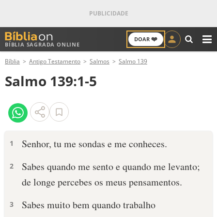
❤️
DOAR
BÍBLIA SAGRADA ONLINE
M
Bíblia
Antigo Testamento
Salmos
Salmo 139
ANTIGO TESTAMENTO
Salmo 139:1-5
NOVO TESTAMENTO
VERSÍCULOS
VERSÍCULO DO DIA
Senhor, tu me sondas e me conheces.
1
PALAVRA DO DIA
Sabes quando me sento e quando me levanto;
2
de longe percebes os meus pensamentos.
SALMO DO DIA
Sabes muito bem quando trabalho
3
DEVOCIONAL DIÁRIO