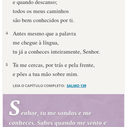
e quando descanso;
todos os meus caminhos
10 MANDAMENTOS
são bem conhecidos por ti.
ESTUDOS BÍBLICOS
Antes mesmo que a palavra
4
ESBOÇOS DE PREGAÇÃO
me chegue à língua,
tu já a conheces inteiramente, Senhor.
TEMAS
Tu me cercas, por trás e pela frente,
5
PERGUNTE À BÍBLIA
IA
e pões a tua mão sobre mim.
TERMO BÍBLICO
JOGOS
LEIA O CAPÍTULO COMPLETO:
SALMO 139
QUEM SOMOS
LOJA BÍBLIAON