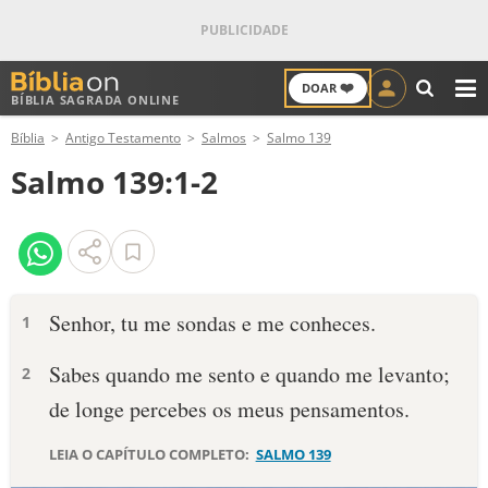
❤️
DOAR
BÍBLIA SAGRADA ONLINE
M
Bíblia
Antigo Testamento
Salmos
Salmo 139
ANTIGO TESTAMENTO
Salmo 139:1-2
NOVO TESTAMENTO
VERSÍCULOS
VERSÍCULO DO DIA
Senhor, tu me sondas e me conheces.
1
PALAVRA DO DIA
Sabes quando me sento e quando me levanto;
2
de longe percebes os meus pensamentos.
SALMO DO DIA
LEIA O CAPÍTULO COMPLETO:
SALMO 139
DEVOCIONAL DIÁRIO