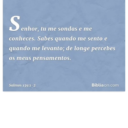
10 MANDAMENTOS
ESTUDOS BÍBLICOS
ESBOÇOS DE PREGAÇÃO
TEMAS
PERGUNTE À BÍBLIA
IA
TERMO BÍBLICO
JOGOS
QUEM SOMOS
LOJA BÍBLIAON