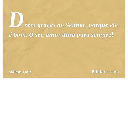
10 MANDAMENTOS
ESTUDOS BÍBLICOS
ESBOÇOS DE PREGAÇÃO
TEMAS
PERGUNTE À BÍBLIA
IA
TERMO BÍBLICO
JOGOS
QUEM SOMOS
LOJA BÍBLIAON