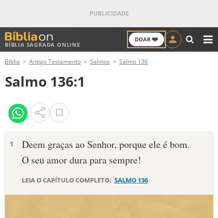
❤️
DOAR
BÍBLIA SAGRADA ONLINE
M
Bíblia
Antigo Testamento
Salmos
Salmo 136
ANTIGO TESTAMENTO
Salmo 136:1
NOVO TESTAMENTO
VERSÍCULOS
VERSÍCULO DO DIA
Deem graças ao Senhor, porque ele é bom.
1
O seu amor dura para sempre!
PALAVRA DO DIA
LEIA O CAPÍTULO COMPLETO:
SALMO 136
SALMO DO DIA
DEVOCIONAL DIÁRIO