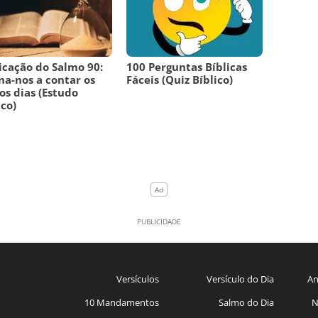
icação do Salmo 90:
100 Perguntas Bíblicas
na-nos a contar os
Fáceis (Quiz Bíblico)
os dias (Estudo
ico)
Versículos
Versículo do Dia
An
10 Mandamentos
Salmo do Dia
N