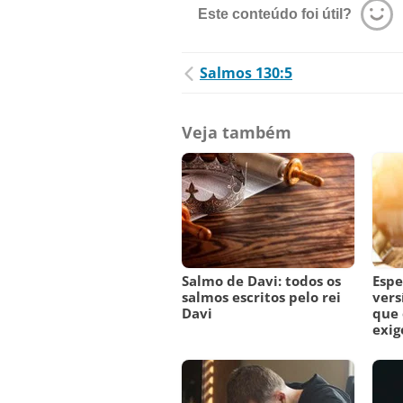
Este conteúdo foi útil?
Salmos 130:5
Veja também
Salmo de Davi: todos os
Espe
salmos escritos pelo rei
vers
Davi
que 
exig