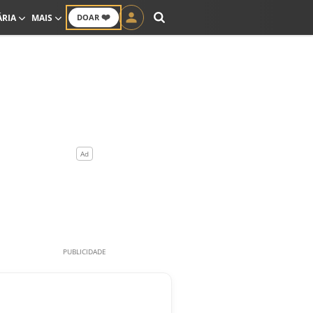
❤️
ÁRIA
MAIS
DOAR