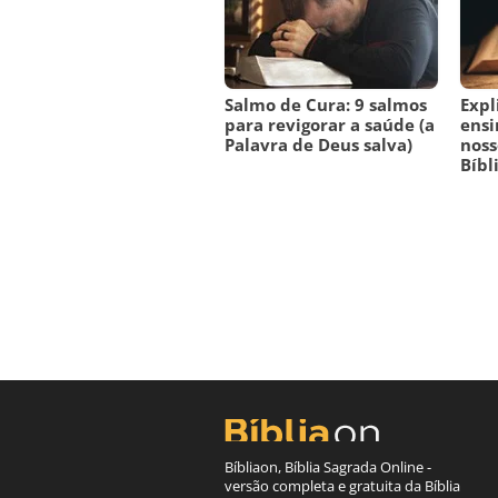
Salmo de Cura: 9 salmos
Expl
para revigorar a saúde (a
ensi
Palavra de Deus salva)
noss
Bíbl
Bíbliaon, Bíblia Sagrada Online -
versão completa e gratuita da Bíblia