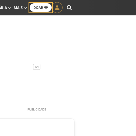
❤️
ÁRIA
MAIS
DOAR