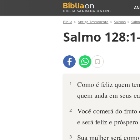
AN
BÍBLIA SAGRADA ONLINE
Bíblia
Antigo Testamento
Salmos
Salm
Salmo 128:1
Como é feliz quem te
1
quem anda em seus c
Você comerá do fruto 
2
e será feliz e próspero.
Sua mulher será como v
3