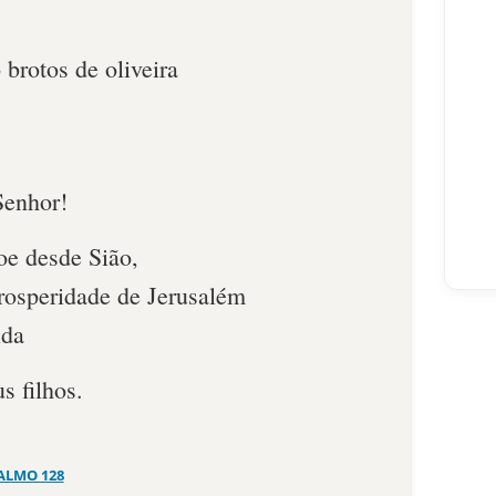
 brotos de oliveira
Senhor!
oe desde Sião,
prosperidade de Jerusalém
ida
s filhos.
ALMO 128