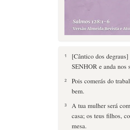
[Cântico dos degraus]
1
SENHOR e anda nos s
Pois comerás do trabalh
2
bem.
A tua mulher será como
3
casa; os teus filhos, c
mesa.