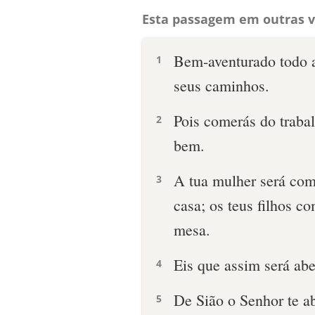
Esta passagem em outras v
Bem-aventurado todo 
1
seus caminhos.
Pois comerás do trabalh
2
bem.
A tua mulher será como 
3
casa; os teus filhos co
mesa.
Eis que assim será a
4
De Sião o Senhor te a
5