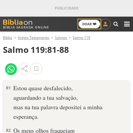
❤️
DOAR
BÍBLIA SAGRADA ONLINE
M
Bíblia
Antigo Testamento
Salmos
Salmo 119
ANTIGO TESTAMENTO
Salmo 119:81-88
NOVO TESTAMENTO
VERSÍCULOS
VERSÍCULO DO DIA
Estou quase desfalecido,
81
aguardando a tua salvação,
PALAVRA DO DIA
mas na tua palavra depositei a minha
SALMO DO DIA
esperança.
DEVOCIONAL DIÁRIO
Os meus olhos fraquejam
82