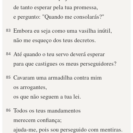
de tanto esperar pela tua promessa,
10 MANDAMENTOS
e pergunto: "Quando me consolarás?"
ESTUDOS BÍBLICOS
Embora eu seja como uma vasilha inútil,
83
não me esqueço dos teus decretos.
ESBOÇOS DE PREGAÇÃO
Até quando o teu servo deverá esperar
84
TEMAS
para que castigues os meus perseguidores?
PERGUNTE À BÍBLIA
IA
Cavaram uma armadilha contra mim
85
os arrogantes,
TERMO BÍBLICO
JOGOS
os que não seguem a tua lei.
QUEM SOMOS
Todos os teus mandamentos
86
LOJA BÍBLIAON
merecem confiança;
ajuda-me, pois sou perseguido com mentiras.