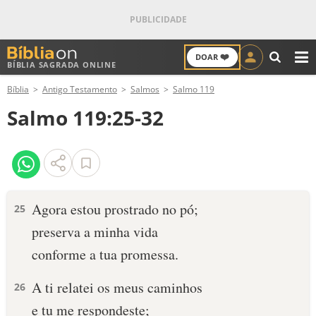
❤️
DOAR
BÍBLIA SAGRADA ONLINE
M
Bíblia
Antigo Testamento
Salmos
Salmo 119
ANTIGO TESTAMENTO
Salmo 119:25-32
NOVO TESTAMENTO
VERSÍCULOS
VERSÍCULO DO DIA
Agora estou prostrado no pó;
25
preserva a minha vida
PALAVRA DO DIA
conforme a tua promessa.
SALMO DO DIA
A ti relatei os meus caminhos
26
DEVOCIONAL DIÁRIO
e tu me respondeste;