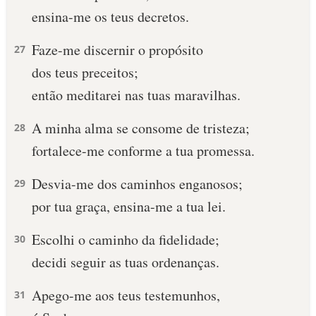
ensina-me os teus decretos.
10 MANDAMENTOS
Faze-me discernir o propósito
27
ESTUDOS BÍBLICOS
dos teus preceitos;
então meditarei nas tuas maravilhas.
ESBOÇOS DE PREGAÇÃO
A minha alma se consome de tristeza;
28
TEMAS
fortalece-me conforme a tua promessa.
PERGUNTE À BÍBLIA
IA
Desvia-me dos caminhos enganosos;
29
por tua graça, ensina-me a tua lei.
TERMO BÍBLICO
JOGOS
Escolhi o caminho da fidelidade;
30
QUEM SOMOS
decidi seguir as tuas ordenanças.
LOJA BÍBLIAON
Apego-me aos teus testemunhos,
31