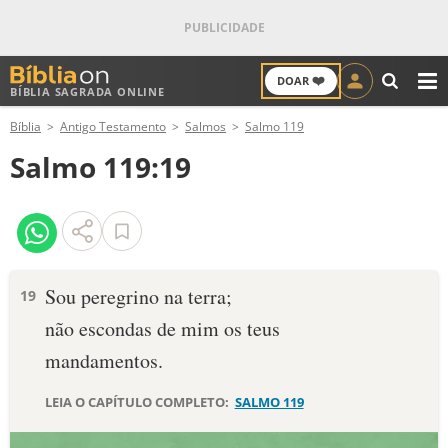
❤️
DOAR
BÍBLIA SAGRADA ONLINE
M
Bíblia
Antigo Testamento
Salmos
Salmo 119
ANTIGO TESTAMENTO
Salmo 119:19
NOVO TESTAMENTO
VERSÍCULOS
VERSÍCULO DO DIA
Sou peregrino na terra;
19
não escondas de mim os teus
PALAVRA DO DIA
mandamentos.
SALMO DO DIA
LEIA O CAPÍTULO COMPLETO:
SALMO 119
DEVOCIONAL DIÁRIO