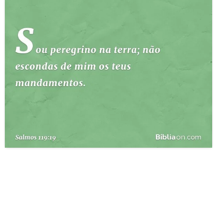
10 MANDAMENTOS
ESTUDOS BÍBLICOS
ESBOÇOS DE PREGAÇÃO
TEMAS
PERGUNTE À BÍBLIA
IA
TERMO BÍBLICO
JOGOS
QUEM SOMOS
LOJA BÍBLIAON