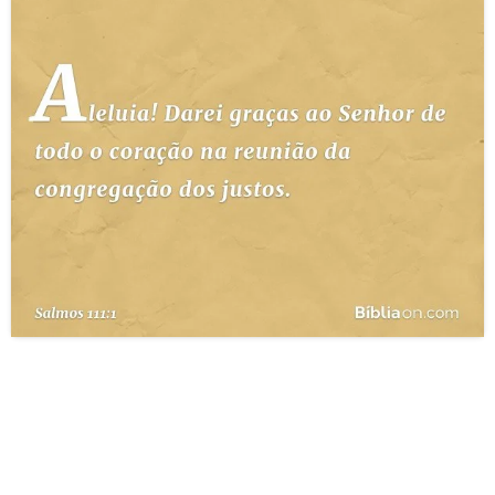
10 MANDAMENTOS
ESTUDOS BÍBLICOS
ESBOÇOS DE PREGAÇÃO
TEMAS
PERGUNTE À BÍBLIA
IA
TERMO BÍBLICO
JOGOS
QUEM SOMOS
LOJA BÍBLIAON