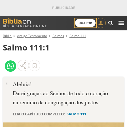
❤️
DOAR
BÍBLIA SAGRADA ONLINE
M
Bíblia
Antigo Testamento
Salmos
Salmo 111
ANTIGO TESTAMENTO
Salmo 111:1
NOVO TESTAMENTO
VERSÍCULOS
VERSÍCULO DO DIA
Aleluia!
1
Darei graças ao Senhor de todo o coração
PALAVRA DO DIA
na reunião da congregação dos justos.
SALMO DO DIA
LEIA O CAPÍTULO COMPLETO:
SALMO 111
DEVOCIONAL DIÁRIO