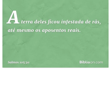
10 MANDAMENTOS
ESTUDOS BÍBLICOS
ESBOÇOS DE PREGAÇÃO
TEMAS
PERGUNTE À BÍBLIA
IA
TERMO BÍBLICO
JOGOS
QUEM SOMOS
LOJA BÍBLIAON