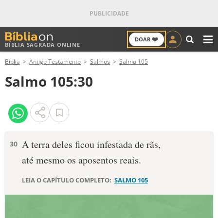
❤️
DOAR
BÍBLIA SAGRADA ONLINE
M
Bíblia
Antigo Testamento
Salmos
Salmo 105
ANTIGO TESTAMENTO
Salmo 105:30
NOVO TESTAMENTO
VERSÍCULOS
VERSÍCULO DO DIA
A terra deles ficou infestada de rãs,
30
até mesmo os aposentos reais.
PALAVRA DO DIA
LEIA O CAPÍTULO COMPLETO:
SALMO 105
SALMO DO DIA
DEVOCIONAL DIÁRIO