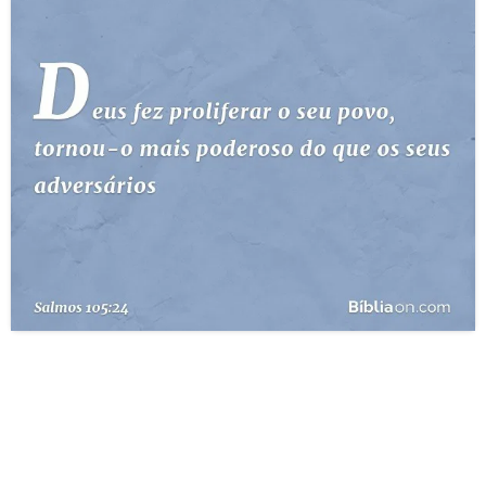
10 MANDAMENTOS
ESTUDOS BÍBLICOS
ESBOÇOS DE PREGAÇÃO
TEMAS
PERGUNTE À BÍBLIA
IA
TERMO BÍBLICO
JOGOS
QUEM SOMOS
LOJA BÍBLIAON