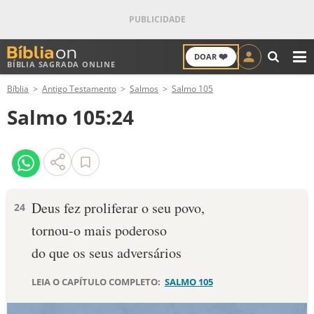
❤️
DOAR
BÍBLIA SAGRADA ONLINE
M
Bíblia
Antigo Testamento
Salmos
Salmo 105
ANTIGO TESTAMENTO
Salmo 105:24
NOVO TESTAMENTO
VERSÍCULOS
VERSÍCULO DO DIA
Deus fez proliferar o seu povo,
24
tornou-o mais poderoso
PALAVRA DO DIA
do que os seus adversários
SALMO DO DIA
LEIA O CAPÍTULO COMPLETO:
SALMO 105
DEVOCIONAL DIÁRIO