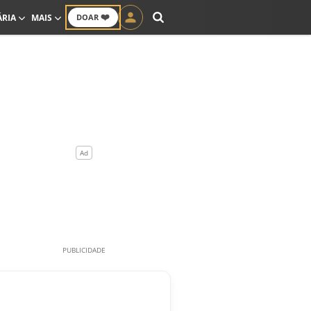
❤️
ÁRIA
MAIS
DOAR