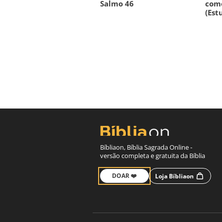
Salmo 46
com
(Est
Bíbliaon, Bíblia Sagrada Online -
versão completa e gratuita da Bíblia
DOAR ❤️
Loja Bíbliaon