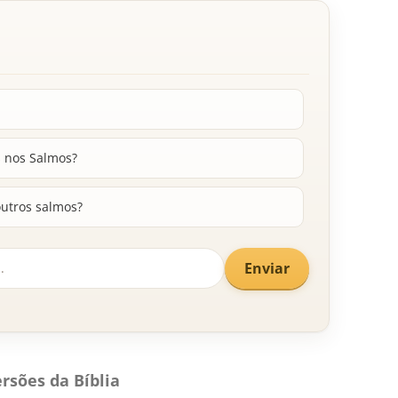
s nos Salmos?
outros salmos?
Enviar
rsões da Bíblia