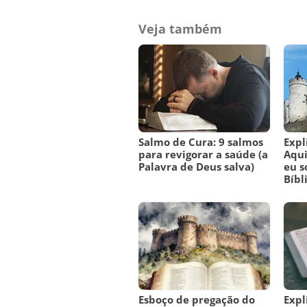
Veja também
Salmo de Cura: 9 salmos
Expl
para revigorar a saúde (a
Aqui
Palavra de Deus salva)
eu s
Bíbl
Esboço de pregação do
Expl