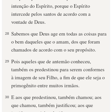
intenção do Espírito, porque o Espírito
10 MANDAMENTOS
intercede pelos santos de acordo com a
vontade de Deus.
ESTUDOS BÍBLICOS
Sabemos que Deus age em todas as coisas para
28
ESBOÇOS DE PREGAÇÃO
o bem daqueles que o amam, dos que foram
TEMAS
chamados de acordo com o seu propósito.
PERGUNTE À BÍBLIA
Pois aqueles que de antemão conheceu,
29
IA
também os predestinou para serem conformes
TERMO BÍBLICO
JOGOS
à imagem de seu Filho, a fim de que ele seja o
primogênito entre muitos irmãos.
QUEM SOMOS
E aos que predestinou, também chamou; aos
30
LOJA BÍBLIAON
que chamou, também justificou; aos que