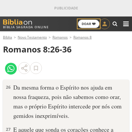
❤️
DOAR
BÍBLIA SAGRADA ONLINE
M
Bíblia
Novo Testamento
Romanos
Romanos 8
ANTIGO TESTAMENTO
Romanos 8:26-36
NOVO TESTAMENTO
VERSÍCULOS
VERSÍCULO DO DIA
Da mesma forma o Espírito nos ajuda em
26
nossa fraqueza, pois não sabemos como orar,
PALAVRA DO DIA
mas o próprio Espírito intercede por nós com
SALMO DO DIA
gemidos inexprimíveis.
DEVOCIONAL DIÁRIO
E aquele que sonda os corações conhece a
27