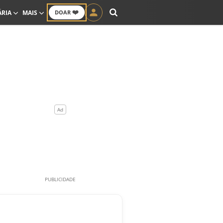
❤️
ÁRIA
MAIS
DOAR