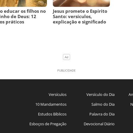
 educar os filhos no
Jesus promete o Espírito
nho de Deus: 12
Santo: versículos,
os práticos
explicação e significado
Versículos
Versículo do Dia
An
10 Mandamentos
Salmo do Dia
N
Estudos Bíblicos
Palavra do Dia
Esboços de Pregação
Devocional Diário