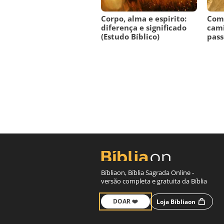
Corpo, alma e espirito:
Como
diferença e significado
cami
(Estudo Bíblico)
pass
Bíbliaon, Bíblia Sagrada Online -
versão completa e gratuita da Bíblia
DOAR ❤️
Loja Bíbliaon