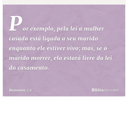
10 MANDAMENTOS
ESTUDOS BÍBLICOS
ESBOÇOS DE PREGAÇÃO
TEMAS
PERGUNTE À BÍBLIA
IA
TERMO BÍBLICO
JOGOS
QUEM SOMOS
LOJA BÍBLIAON