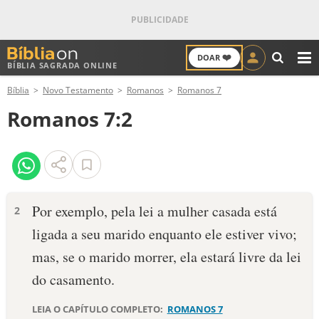
❤️
DOAR
BÍBLIA SAGRADA ONLINE
M
Bíblia
Novo Testamento
Romanos
Romanos 7
ANTIGO TESTAMENTO
Romanos 7:2
NOVO TESTAMENTO
VERSÍCULOS
VERSÍCULO DO DIA
Por exemplo, pela lei a mulher casada está
2
ligada a seu marido enquanto ele estiver vivo;
PALAVRA DO DIA
mas, se o marido morrer, ela estará livre da lei
SALMO DO DIA
do casamento.
DEVOCIONAL DIÁRIO
LEIA O CAPÍTULO COMPLETO:
ROMANOS 7