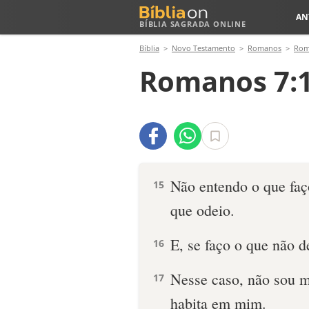
AN
BÍBLIA SAGRADA ONLINE
Bíblia
Novo Testamento
Romanos
Rom
Romanos 7:1
Não entendo o que faç
15
que odeio.
E, se faço o que não d
16
Nesse caso, não sou m
17
habita em mim.