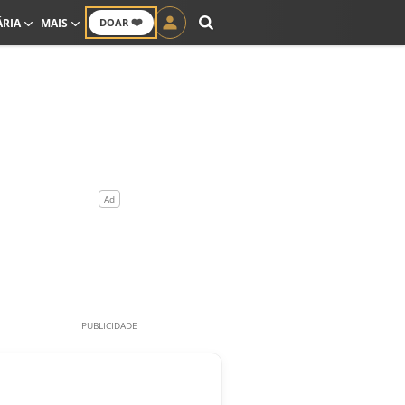
❤️
ÁRIA
MAIS
DOAR