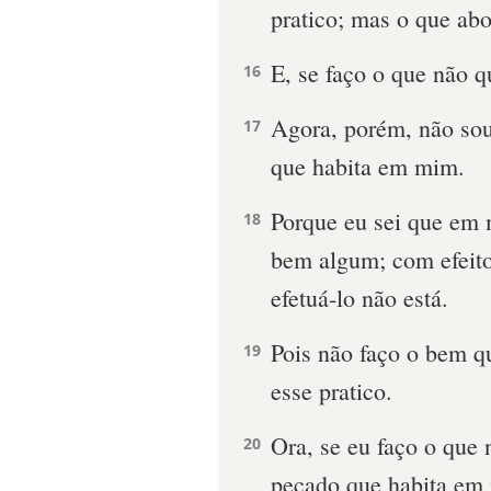
pratico; mas o que abo
E, se faço o que não q
16
Agora, porém, não sou
17
que habita em mim.
Porque eu sei que em m
18
bem algum; com efeit
efetuá-lo não está.
Pois não faço o bem q
19
esse pratico.
Ora, se eu faço o que 
20
pecado que habita em