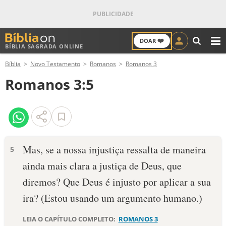
❤️
DOAR
BÍBLIA SAGRADA ONLINE
M
Bíblia
Novo Testamento
Romanos
Romanos 3
ANTIGO TESTAMENTO
Romanos 3:5
NOVO TESTAMENTO
VERSÍCULOS
VERSÍCULO DO DIA
Mas, se a nossa injustiça ressalta de maneira
5
ainda mais clara a justiça de Deus, que
PALAVRA DO DIA
diremos? Que Deus é injusto por aplicar a sua
SALMO DO DIA
ira? (Estou usando um argumento humano.)
DEVOCIONAL DIÁRIO
LEIA O CAPÍTULO COMPLETO:
ROMANOS 3