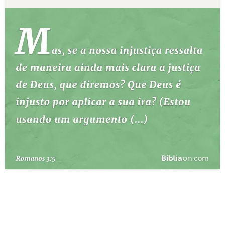
10 MANDAMENTOS
ESTUDOS BÍBLICOS
ESBOÇOS DE PREGAÇÃO
TEMAS
PERGUNTE À BÍBLIA
IA
TERMO BÍBLICO
JOGOS
QUEM SOMOS
LOJA BÍBLIAON