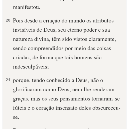
manifestou.
10 MANDAMENTOS
Pois desde a criação do mundo os atributos
20
ESTUDOS BÍBLICOS
invisíveis de Deus, seu eterno poder e sua
natureza divina, têm sido vistos claramente,
ESBOÇOS DE PREGAÇÃO
sendo compreendidos por meio das coisas
TEMAS
criadas, de forma que tais homens são
indesculpáveis;
PERGUNTE À BÍBLIA
IA
porque, tendo conhecido a Deus, não o
21
TERMO BÍBLICO
JOGOS
glorificaram como Deus, nem lhe renderam
graças, mas os seus pensamentos tornaram-se
QUEM SOMOS
fúteis e o coração insensato deles obscureceu-
LOJA BÍBLIAON
se.