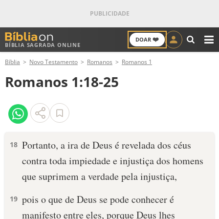
❤️
DOAR
BÍBLIA SAGRADA ONLINE
M
Bíblia
Novo Testamento
Romanos
Romanos 1
ANTIGO TESTAMENTO
Romanos 1:18-25
NOVO TESTAMENTO
VERSÍCULOS
VERSÍCULO DO DIA
Portanto, a ira de Deus é revelada dos céus
18
contra toda impiedade e injustiça dos homens
PALAVRA DO DIA
que suprimem a verdade pela injustiça,
SALMO DO DIA
pois o que de Deus se pode conhecer é
19
DEVOCIONAL DIÁRIO
manifesto entre eles, porque Deus lhes