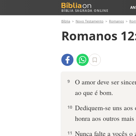
AN
BÍBLIA SAGRADA ONLINE
Bíblia
Novo Testamento
Romanos
Rom
Romanos 12:
O amor deve ser sinc
9
ao que é bom.
Dediquem-se uns aos o
10
honra aos outros mais
Nunca falte a vocês o 
11