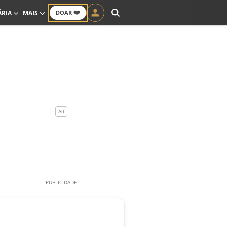
❤️
ÁRIA
MAIS
DOAR