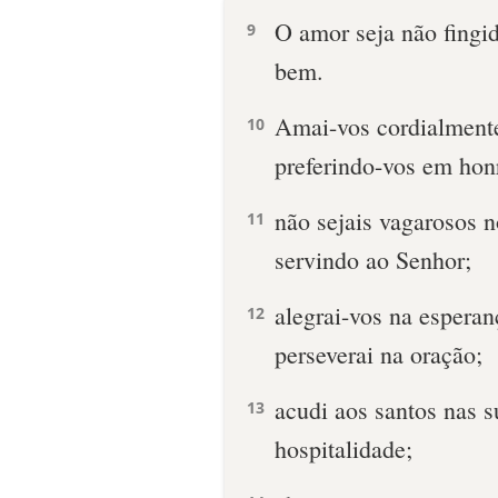
O amor seja não fingi
9
bem.
Amai-vos cordialmente
10
preferindo-vos em honr
não sejais vagarosos n
11
servindo ao Senhor;
alegrai-vos na esperan
12
perseverai na oração;
acudi aos santos nas s
13
hospitalidade;