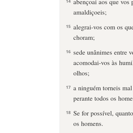
abençoai aos que vos 
14
amaldiçoeis;
alegrai-vos com os qu
15
choram;
sede unânimes entre v
16
acomodai-vos às humil
olhos;
a ninguém torneis mal 
17
perante todos os home
Se for possível, quant
18
os homens.