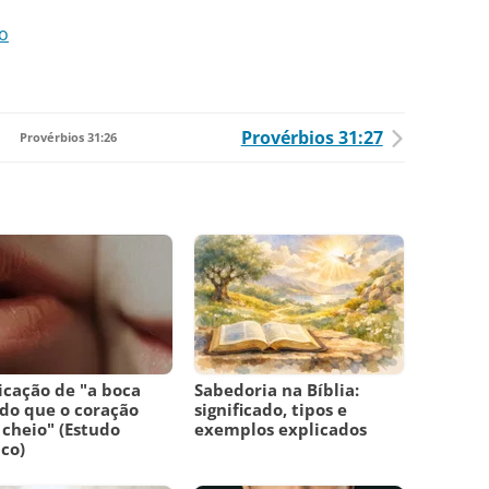
ão
Provérbios 31:27
Provérbios 31:26
icação de "a boca
Sabedoria na Bíblia:
 do que o coração
significado, tipos e
 cheio" (Estudo
exemplos explicados
ico)