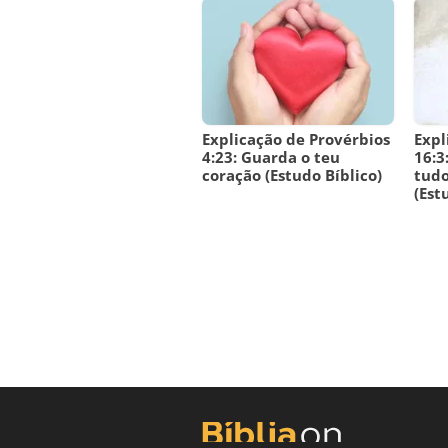
Explicação de Provérbios
Expl
4:23: Guarda o teu
16:3
coração (Estudo Bíblico)
tudo
(Est