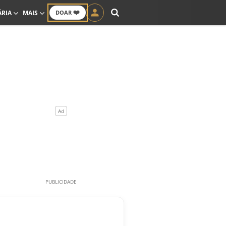
❤️
ÁRIA
MAIS
DOAR