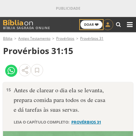
❤️
DOAR
BÍBLIA SAGRADA ONLINE
M
Bíblia
Antigo Testamento
Provérbios
Provérbios 31
ANTIGO TESTAMENTO
Provérbios 31:15
NOVO TESTAMENTO
VERSÍCULOS
VERSÍCULO DO DIA
Antes de clarear o dia ela se levanta,
15
prepara comida para todos os de casa
PALAVRA DO DIA
e dá tarefas às suas servas.
SALMO DO DIA
LEIA O CAPÍTULO COMPLETO:
PROVÉRBIOS 31
DEVOCIONAL DIÁRIO