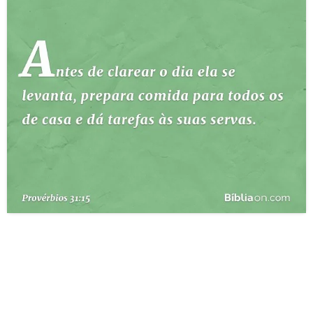
10 MANDAMENTOS
ESTUDOS BÍBLICOS
ESBOÇOS DE PREGAÇÃO
TEMAS
PERGUNTE À BÍBLIA
IA
TERMO BÍBLICO
JOGOS
QUEM SOMOS
LOJA BÍBLIAON