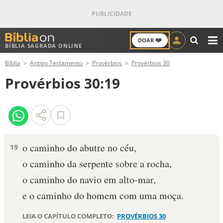
❤️
DOAR
BÍBLIA SAGRADA ONLINE
M
Bíblia
Antigo Testamento
Provérbios
Provérbios 30
ANTIGO TESTAMENTO
Provérbios 30:19
NOVO TESTAMENTO
VERSÍCULOS
VERSÍCULO DO DIA
o caminho do abutre no céu,
19
o caminho da serpente sobre a rocha,
PALAVRA DO DIA
o caminho do navio em alto-mar,
SALMO DO DIA
e o caminho do homem com uma moça.
DEVOCIONAL DIÁRIO
LEIA O CAPÍTULO COMPLETO:
PROVÉRBIOS 30