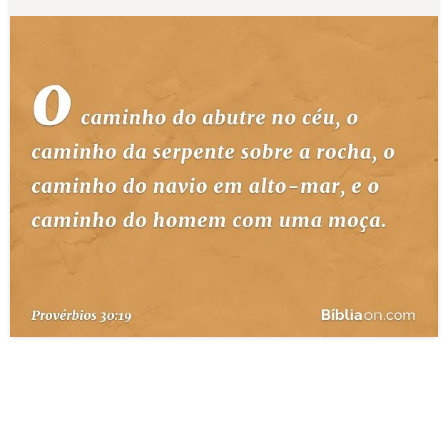
10 MANDAMENTOS
ESTUDOS BÍBLICOS
ESBOÇOS DE PREGAÇÃO
TEMAS
PERGUNTE À BÍBLIA
IA
TERMO BÍBLICO
JOGOS
QUEM SOMOS
LOJA BÍBLIAON