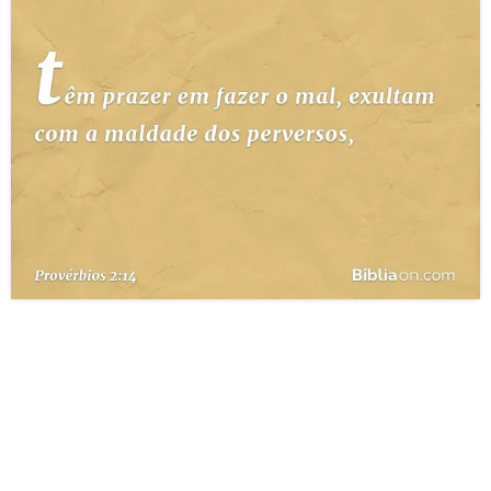
10 MANDAMENTOS
ESTUDOS BÍBLICOS
ESBOÇOS DE PREGAÇÃO
TEMAS
PERGUNTE À BÍBLIA
IA
TERMO BÍBLICO
JOGOS
QUEM SOMOS
LOJA BÍBLIAON