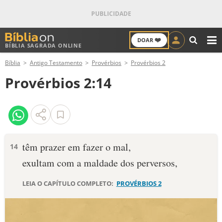
❤️
DOAR
BÍBLIA SAGRADA ONLINE
M
Bíblia
Antigo Testamento
Provérbios
Provérbios 2
ANTIGO TESTAMENTO
Provérbios 2:14
NOVO TESTAMENTO
VERSÍCULOS
VERSÍCULO DO DIA
têm prazer em fazer o mal,
14
exultam com a maldade dos perversos,
PALAVRA DO DIA
LEIA O CAPÍTULO COMPLETO:
PROVÉRBIOS 2
SALMO DO DIA
DEVOCIONAL DIÁRIO