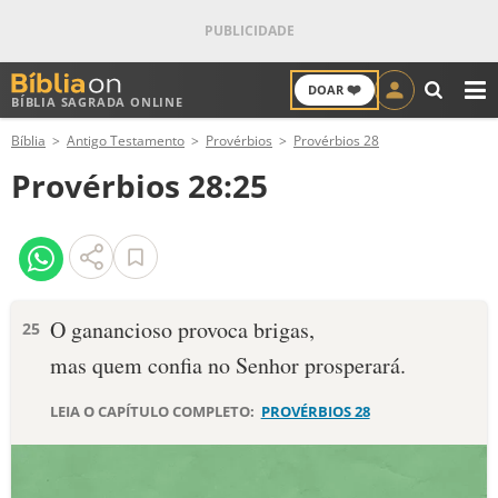
❤️
DOAR
BÍBLIA SAGRADA ONLINE
M
Bíblia
Antigo Testamento
Provérbios
Provérbios 28
ANTIGO TESTAMENTO
Provérbios 28:25
NOVO TESTAMENTO
VERSÍCULOS
VERSÍCULO DO DIA
O ganancioso provoca brigas,
25
mas quem confia no Senhor prosperará.
PALAVRA DO DIA
LEIA O CAPÍTULO COMPLETO:
PROVÉRBIOS 28
SALMO DO DIA
DEVOCIONAL DIÁRIO