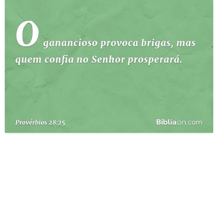
10 MANDAMENTOS
ESTUDOS BÍBLICOS
ESBOÇOS DE PREGAÇÃO
TEMAS
PERGUNTE À BÍBLIA
IA
TERMO BÍBLICO
JOGOS
QUEM SOMOS
LOJA BÍBLIAON