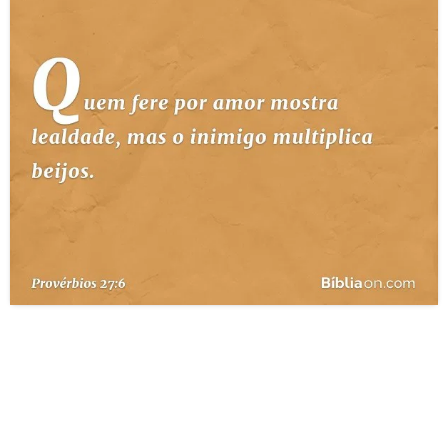
10 MANDAMENTOS
ESTUDOS BÍBLICOS
ESBOÇOS DE PREGAÇÃO
TEMAS
PERGUNTE À BÍBLIA
IA
TERMO BÍBLICO
JOGOS
QUEM SOMOS
LOJA BÍBLIAON