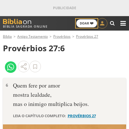
❤️
DOAR
BÍBLIA SAGRADA ONLINE
M
Bíblia
Antigo Testamento
Provérbios
Provérbios 27
ANTIGO TESTAMENTO
Provérbios 27:6
NOVO TESTAMENTO
VERSÍCULOS
VERSÍCULO DO DIA
Quem fere por amor
6
mostra lealdade,
PALAVRA DO DIA
mas o inimigo multiplica beijos.
SALMO DO DIA
LEIA O CAPÍTULO COMPLETO:
PROVÉRBIOS 27
DEVOCIONAL DIÁRIO