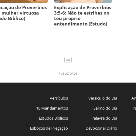
icação de Provérbios
Explicação de Provérbios
a mulher virtuosa
3:5-6: Não te estribes no
udo Bíblico)
teu próprio
entendimento (Estudo)
Versículos
Versículo do Dia
An
10 Mandamentos
Salmo do Dia
N
Estudos Bíblicos
Palavra do Dia
Esboços de Pregação
Devocional Diário