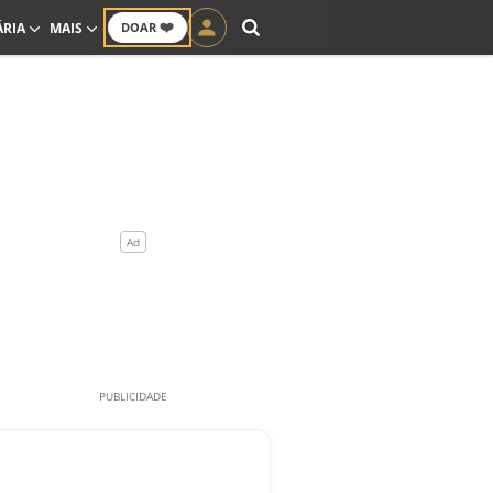
❤️
ÁRIA
MAIS
DOAR