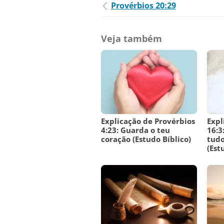
Provérbios 20:29
Veja também
Explicação de Provérbios
Expl
4:23: Guarda o teu
16:3
coração (Estudo Bíblico)
tudo
(Est