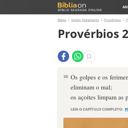
AN
BÍBLIA SAGRADA ONLINE
Bíblia
Antigo Testamento
Provérbios
P
Provérbios 2
Os golpes e os ferime
30
eliminam o mal;
os açoites limpam as p
LEIA O CAPÍTULO COMPLETO:
P