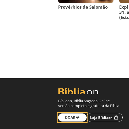
Provérbios de Salomão
Expl
31: 
(Est
Bíbliaon, Bíblia Sagrada Online -
versão completa e gratuita da Bíblia
DOAR ❤️
Loja Bíbliaon