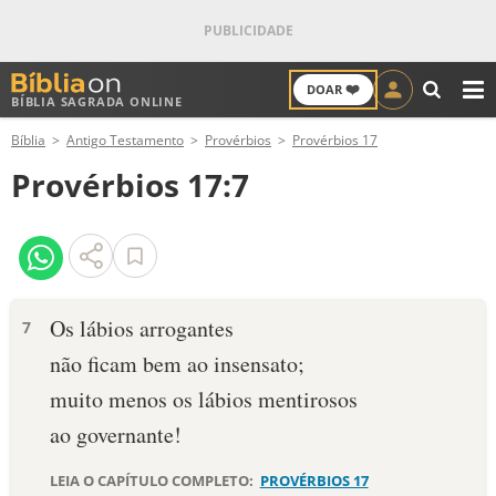
❤️
DOAR
BÍBLIA SAGRADA ONLINE
M
Bíblia
Antigo Testamento
Provérbios
Provérbios 17
ANTIGO TESTAMENTO
Provérbios 17:7
NOVO TESTAMENTO
VERSÍCULOS
VERSÍCULO DO DIA
Os lábios arrogantes
7
não ficam bem ao insensato;
PALAVRA DO DIA
muito menos os lábios mentirosos
SALMO DO DIA
ao governante!
DEVOCIONAL DIÁRIO
LEIA O CAPÍTULO COMPLETO:
PROVÉRBIOS 17