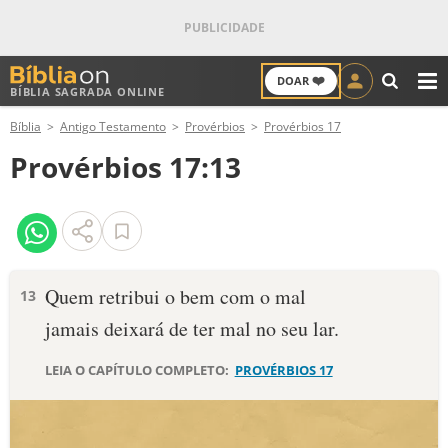
❤️
DOAR
BÍBLIA SAGRADA ONLINE
M
Bíblia
Antigo Testamento
Provérbios
Provérbios 17
ANTIGO TESTAMENTO
Provérbios 17:13
NOVO TESTAMENTO
VERSÍCULOS
VERSÍCULO DO DIA
Quem retribui o bem com o mal
13
jamais deixará de ter mal no seu lar.
PALAVRA DO DIA
LEIA O CAPÍTULO COMPLETO:
PROVÉRBIOS 17
SALMO DO DIA
DEVOCIONAL DIÁRIO