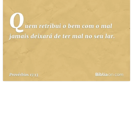
10 MANDAMENTOS
ESTUDOS BÍBLICOS
ESBOÇOS DE PREGAÇÃO
TEMAS
PERGUNTE À BÍBLIA
IA
TERMO BÍBLICO
JOGOS
QUEM SOMOS
LOJA BÍBLIAON