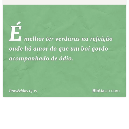
10 MANDAMENTOS
ESTUDOS BÍBLICOS
ESBOÇOS DE PREGAÇÃO
TEMAS
PERGUNTE À BÍBLIA
IA
TERMO BÍBLICO
JOGOS
QUEM SOMOS
LOJA BÍBLIAON