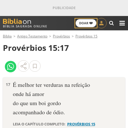
❤️
DOAR
BÍBLIA SAGRADA ONLINE
M
Bíblia
Antigo Testamento
Provérbios
Provérbios 15
ANTIGO TESTAMENTO
Provérbios 15:17
NOVO TESTAMENTO
VERSÍCULOS
VERSÍCULO DO DIA
É melhor ter verduras na refeição
17
onde há amor
PALAVRA DO DIA
do que um boi gordo
SALMO DO DIA
acompanhado de ódio.
DEVOCIONAL DIÁRIO
LEIA O CAPÍTULO COMPLETO:
PROVÉRBIOS 15