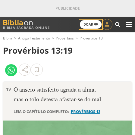
❤️
DOAR
BÍBLIA SAGRADA ONLINE
M
Bíblia
Antigo Testamento
Provérbios
Provérbios 13
ANTIGO TESTAMENTO
Provérbios 13:19
NOVO TESTAMENTO
VERSÍCULOS
VERSÍCULO DO DIA
O anseio satisfeito agrada a alma,
19
mas o tolo detesta afastar-se do mal.
PALAVRA DO DIA
LEIA O CAPÍTULO COMPLETO:
PROVÉRBIOS 13
SALMO DO DIA
DEVOCIONAL DIÁRIO