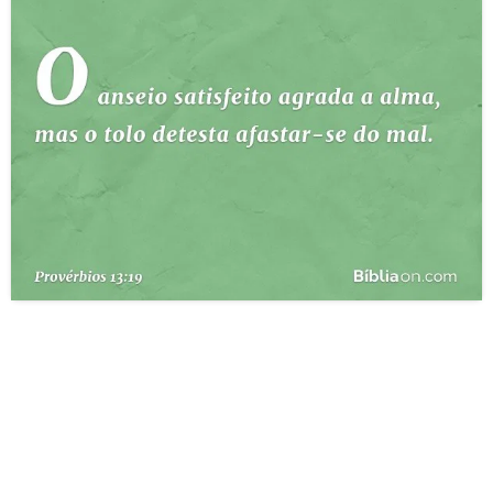
10 MANDAMENTOS
ESTUDOS BÍBLICOS
ESBOÇOS DE PREGAÇÃO
TEMAS
PERGUNTE À BÍBLIA
IA
TERMO BÍBLICO
JOGOS
QUEM SOMOS
LOJA BÍBLIAON