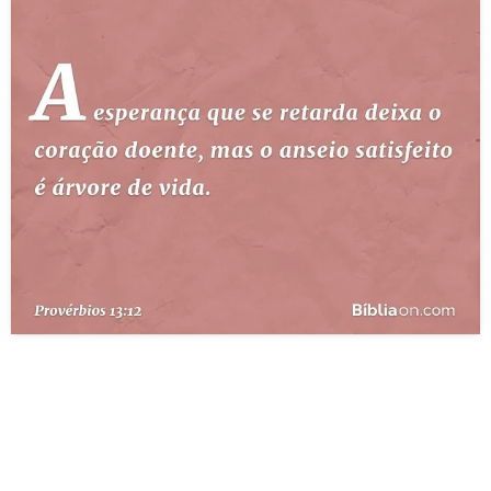
10 MANDAMENTOS
ESTUDOS BÍBLICOS
ESBOÇOS DE PREGAÇÃO
TEMAS
PERGUNTE À BÍBLIA
IA
TERMO BÍBLICO
JOGOS
QUEM SOMOS
LOJA BÍBLIAON