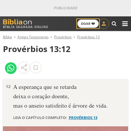
❤️
DOAR
BÍBLIA SAGRADA ONLINE
M
Bíblia
Antigo Testamento
Provérbios
Provérbios 13
ANTIGO TESTAMENTO
Provérbios 13:12
NOVO TESTAMENTO
VERSÍCULOS
VERSÍCULO DO DIA
A esperança que se retarda
12
deixa o coração doente,
PALAVRA DO DIA
mas o anseio satisfeito é árvore de vida.
SALMO DO DIA
LEIA O CAPÍTULO COMPLETO:
PROVÉRBIOS 13
DEVOCIONAL DIÁRIO