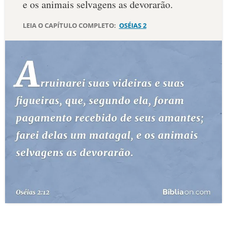
e os animais selvagens as devorarão.
10 MANDAMENTOS
LEIA O CAPÍTULO COMPLETO:
OSÉIAS 2
ESTUDOS BÍBLICOS
ESBOÇOS DE PREGAÇÃO
TEMAS
PERGUNTE À BÍBLIA
IA
TERMO BÍBLICO
JOGOS
QUEM SOMOS
LOJA BÍBLIAON