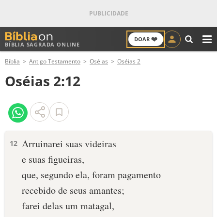
❤️
DOAR
BÍBLIA SAGRADA ONLINE
M
Bíblia
Antigo Testamento
Oséias
Oséias 2
ANTIGO TESTAMENTO
Oséias 2:12
NOVO TESTAMENTO
VERSÍCULOS
VERSÍCULO DO DIA
Arruinarei suas videiras
12
e suas figueiras,
PALAVRA DO DIA
que, segundo ela, foram pagamento
SALMO DO DIA
recebido de seus amantes;
farei delas um matagal,
DEVOCIONAL DIÁRIO