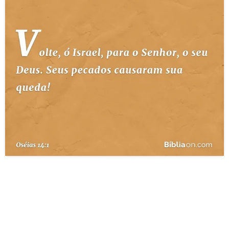
10 MANDAMENTOS
ESTUDOS BÍBLICOS
ESBOÇOS DE PREGAÇÃO
TEMAS
PERGUNTE À BÍBLIA
IA
TERMO BÍBLICO
JOGOS
QUEM SOMOS
LOJA BÍBLIAON