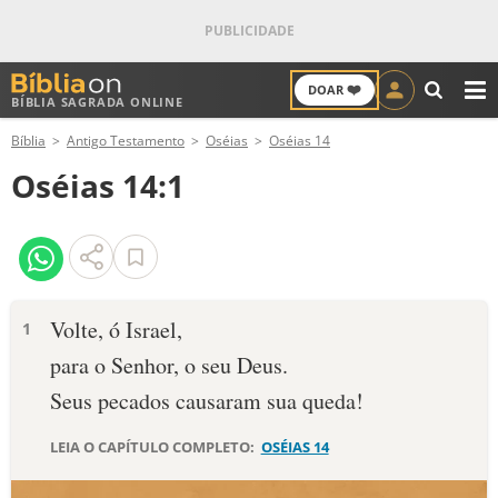
❤️
DOAR
BÍBLIA SAGRADA ONLINE
M
Bíblia
Antigo Testamento
Oséias
Oséias 14
ANTIGO TESTAMENTO
Oséias 14:1
NOVO TESTAMENTO
VERSÍCULOS
VERSÍCULO DO DIA
Volte, ó Israel,
1
para o Senhor, o seu Deus.
PALAVRA DO DIA
Seus pecados causaram sua queda!
SALMO DO DIA
LEIA O CAPÍTULO COMPLETO:
OSÉIAS 14
DEVOCIONAL DIÁRIO