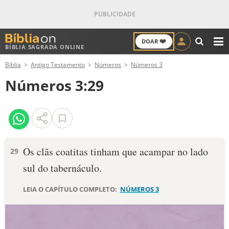
❤️
DOAR
BÍBLIA SAGRADA ONLINE
M
Bíblia
Antigo Testamento
Números
Números 3
ANTIGO TESTAMENTO
Números 3:29
NOVO TESTAMENTO
VERSÍCULOS
VERSÍCULO DO DIA
Os clãs coatitas tinham que acampar no lado
29
sul do tabernáculo.
PALAVRA DO DIA
LEIA O CAPÍTULO COMPLETO:
NÚMEROS 3
SALMO DO DIA
DEVOCIONAL DIÁRIO