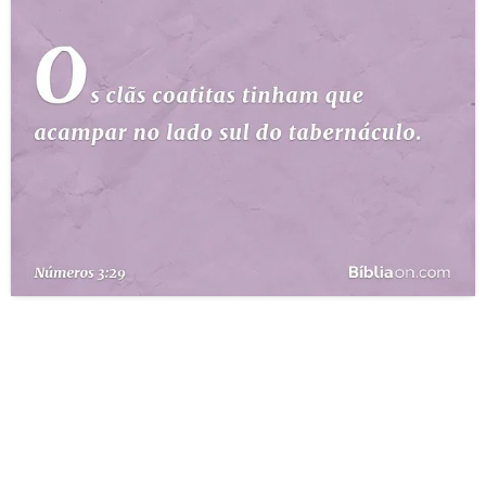
10 MANDAMENTOS
ESTUDOS BÍBLICOS
ESBOÇOS DE PREGAÇÃO
TEMAS
PERGUNTE À BÍBLIA
IA
TERMO BÍBLICO
JOGOS
QUEM SOMOS
LOJA BÍBLIAON