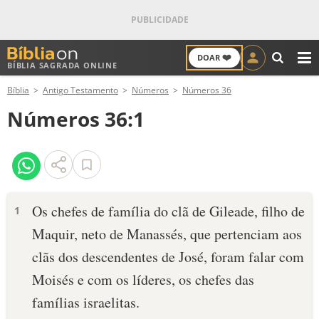
❤️
DOAR
BÍBLIA SAGRADA ONLINE
M
Bíblia
Antigo Testamento
Números
Números 36
ANTIGO TESTAMENTO
Números 36:1
NOVO TESTAMENTO
VERSÍCULOS
VERSÍCULO DO DIA
Os chefes de família do clã de Gileade, filho de
1
Maquir, neto de Manassés, que pertenciam aos
PALAVRA DO DIA
clãs dos descendentes de José, foram falar com
SALMO DO DIA
Moisés e com os líderes, os chefes das
famílias israelitas.
DEVOCIONAL DIÁRIO