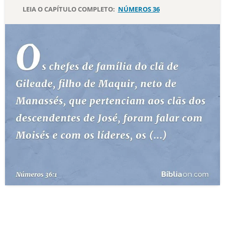
LEIA O CAPÍTULO COMPLETO:
NÚMEROS 36
10 MANDAMENTOS
ESTUDOS BÍBLICOS
ESBOÇOS DE PREGAÇÃO
TEMAS
PERGUNTE À BÍBLIA
IA
TERMO BÍBLICO
JOGOS
QUEM SOMOS
LOJA BÍBLIAON