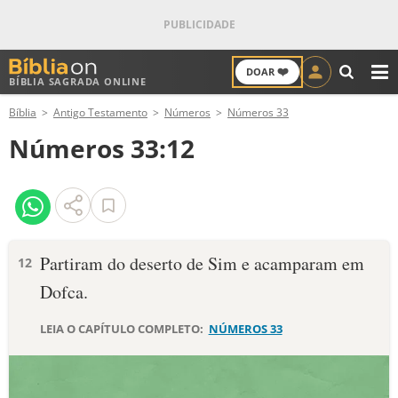
❤️
DOAR
BÍBLIA SAGRADA ONLINE
M
Bíblia
Antigo Testamento
Números
Números 33
ANTIGO TESTAMENTO
Números 33:12
NOVO TESTAMENTO
VERSÍCULOS
VERSÍCULO DO DIA
Partiram do deserto de Sim e acamparam em
12
Dofca.
PALAVRA DO DIA
LEIA O CAPÍTULO COMPLETO:
NÚMEROS 33
SALMO DO DIA
DEVOCIONAL DIÁRIO