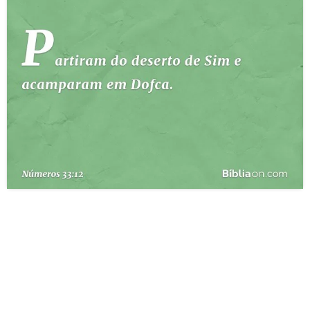
10 MANDAMENTOS
ESTUDOS BÍBLICOS
ESBOÇOS DE PREGAÇÃO
TEMAS
PERGUNTE À BÍBLIA
IA
TERMO BÍBLICO
JOGOS
QUEM SOMOS
LOJA BÍBLIAON