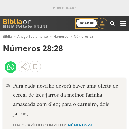
❤️
DOAR
BÍBLIA SAGRADA ONLINE
M
Bíblia
Antigo Testamento
Números
Números 28
ANTIGO TESTAMENTO
Números 28:28
NOVO TESTAMENTO
VERSÍCULOS
VERSÍCULO DO DIA
Para cada novilho deverá haver uma oferta de
28
cereal de três jarros da melhor farinha
PALAVRA DO DIA
amassada com óleo; para o carneiro, dois
SALMO DO DIA
jarros;
DEVOCIONAL DIÁRIO
LEIA O CAPÍTULO COMPLETO:
NÚMEROS 28