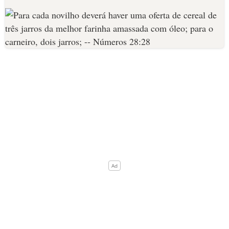
10 MANDAMENTOS
ESTUDOS BÍBLICOS
ESBOÇOS DE PREGAÇÃO
TEMAS
PERGUNTE À BÍBLIA
IA
TERMO BÍBLICO
JOGOS
QUEM SOMOS
LOJA BÍBLIAON