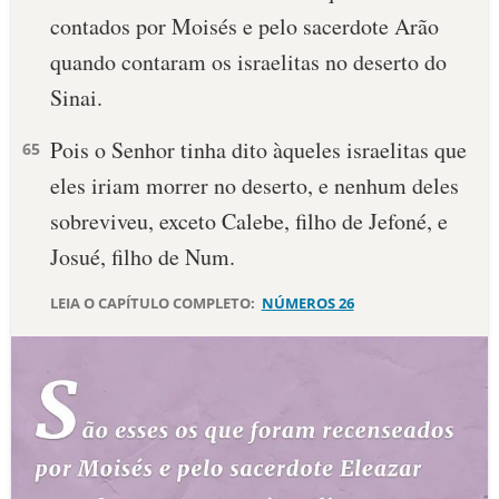
contados por Moisés e pelo sacerdote Arão
10 MANDAMENTOS
quando contaram os israelitas no deserto do
Sinai.
ESTUDOS BÍBLICOS
Pois o Senhor tinha dito àqueles israelitas que
65
ESBOÇOS DE PREGAÇÃO
eles iriam morrer no deserto, e nenhum deles
TEMAS
sobreviveu, exceto Calebe, filho de Jefoné, e
Josué, filho de Num.
PERGUNTE À BÍBLIA
IA
LEIA O CAPÍTULO COMPLETO:
NÚMEROS 26
TERMO BÍBLICO
JOGOS
QUEM SOMOS
LOJA BÍBLIAON