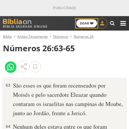
❤️
DOAR
BÍBLIA SAGRADA ONLINE
M
Bíblia
Antigo Testamento
Números
Números 26
ANTIGO TESTAMENTO
Números 26:63-65
NOVO TESTAMENTO
VERSÍCULOS
VERSÍCULO DO DIA
São esses os que foram recenseados por
63
Moisés e pelo sacerdote Eleazar quando
PALAVRA DO DIA
contaram os israelitas nas campinas de Moabe,
SALMO DO DIA
junto ao Jordão, frente a Jericó.
DEVOCIONAL DIÁRIO
Nenhum deles estava entre os que foram
64