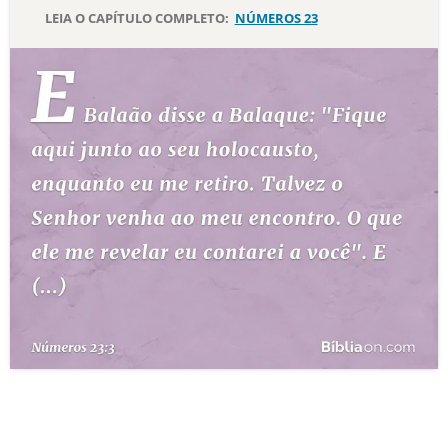
LEIA O CAPÍTULO COMPLETO:
NÚMEROS 23
10 MANDAMENTOS
ESTUDOS BÍBLICOS
ESBOÇOS DE PREGAÇÃO
TEMAS
PERGUNTE À BÍBLIA
IA
TERMO BÍBLICO
JOGOS
QUEM SOMOS
LOJA BÍBLIAON