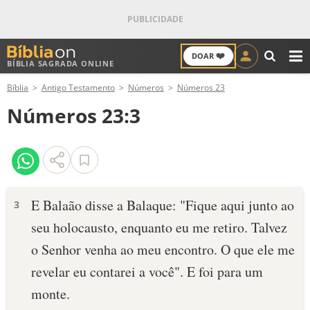
❤️
DOAR
BÍBLIA SAGRADA ONLINE
M
Bíblia
Antigo Testamento
Números
Números 23
ANTIGO TESTAMENTO
Números 23:3
NOVO TESTAMENTO
VERSÍCULOS
VERSÍCULO DO DIA
E Balaão disse a Balaque: "Fique aqui junto ao
3
seu holocausto, enquanto eu me retiro. Talvez
PALAVRA DO DIA
o Senhor venha ao meu encontro. O que ele me
SALMO DO DIA
revelar eu contarei a você". E foi para um
monte.
DEVOCIONAL DIÁRIO