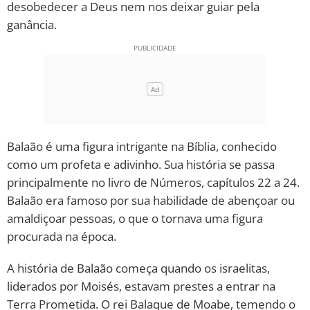
desobedecer a Deus nem nos deixar guiar pela
ganância.
10 MANDAMENTOS
ESTUDOS BÍBLICOS
ESBOÇOS DE PREGAÇÃO
TEMAS
Balaão é uma figura intrigante na Bíblia, conhecido
como um profeta e adivinho. Sua história se passa
PERGUNTE À BÍBLIA
IA
principalmente no livro de Números, capítulos 22 a 24.
Balaão era famoso por sua habilidade de abençoar ou
TERMO BÍBLICO
JOGOS
amaldiçoar pessoas, o que o tornava uma figura
procurada na época.
QUEM SOMOS
A história de Balaão começa quando os israelitas,
LOJA BÍBLIAON
liderados por Moisés, estavam prestes a entrar na
Terra Prometida. O rei Balaque de Moabe, temendo o