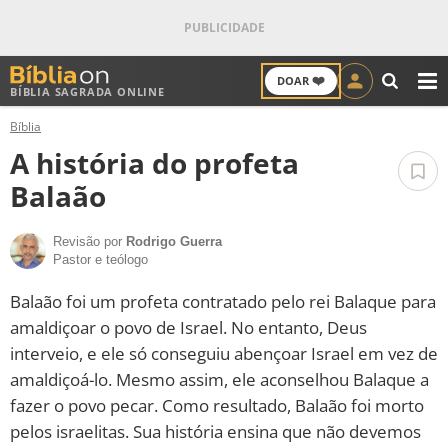
❤️
DOAR
BÍBLIA SAGRADA ONLINE
M
Bíblia
ANTIGO TESTAMENTO
A história do profeta
NOVO TESTAMENTO
Balaão
VERSÍCULOS
Revisão por
Rodrigo Guerra
Pastor e teólogo
VERSÍCULO DO DIA
Balaão foi um profeta contratado pelo rei Balaque para
amaldiçoar o povo de Israel. No entanto, Deus
PALAVRA DO DIA
interveio, e ele só conseguiu abençoar Israel em vez de
amaldiçoá-lo. Mesmo assim, ele aconselhou Balaque a
SALMO DO DIA
fazer o povo pecar. Como resultado, Balaão foi morto
pelos israelitas. Sua história ensina que não devemos
DEVOCIONAL DIÁRIO