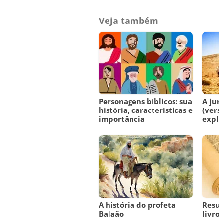
Veja também
Personagens bíblicos: sua
A ju
história, características e
(ver
importância
expl
A história do profeta
Res
Balaão
livr