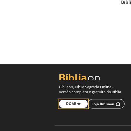
Bíbl
Bíbliaon, Bíblia Sagrada Online -
versão completa e gratuita da Bíblia
DOAR ❤️
Loja Bíbliaon