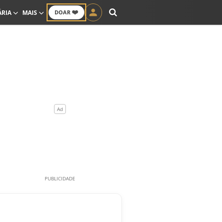
❤️
ÁRIA
MAIS
DOAR