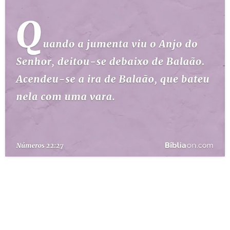
10 MANDAMENTOS
ESTUDOS BÍBLICOS
ESBOÇOS DE PREGAÇÃO
TEMAS
PERGUNTE À BÍBLIA
IA
TERMO BÍBLICO
JOGOS
QUEM SOMOS
LOJA BÍBLIAON