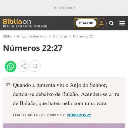
❤️
DOAR
BÍBLIA SAGRADA ONLINE
M
Bíblia
Antigo Testamento
Números
Números 22
ANTIGO TESTAMENTO
Números 22:27
NOVO TESTAMENTO
VERSÍCULOS
VERSÍCULO DO DIA
Quando a jumenta viu o Anjo do Senhor,
27
deitou-se debaixo de Balaão. Acendeu-se a ira
PALAVRA DO DIA
de Balaão, que bateu nela com uma vara.
SALMO DO DIA
LEIA O CAPÍTULO COMPLETO:
NÚMEROS 22
DEVOCIONAL DIÁRIO